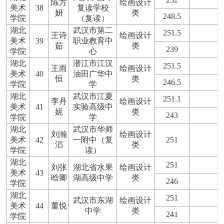
陈方
绘画设计
美术
38
复读学校
妍
类
248.5
学院
（复读）
湖北
武汉市第二
251.5
王诗
绘画设计
美术
39
职业教育中
茹
类
239
学院
心
湖北
潜江市江汉
251.5
王雨
绘画设计
美术
40
油田广华中
恒
类
246.5
学院
学
湖北
武汉市江夏
251.1
李丹
绘画设计
美术
41
实验高级中
妮
类
243
学院
学
湖北
武汉市华师
刘瀚
绘画设计
美术
42
一附中（复
251
滔
类
学院
读）
湖北
251
刘张
湖北省水果
绘画设计
美术
43
晗卿
湖高级中学
类
246
学院
湖北
251
武汉市东湖
绘画设计
美术
44
董悦
中学
类
241
学院