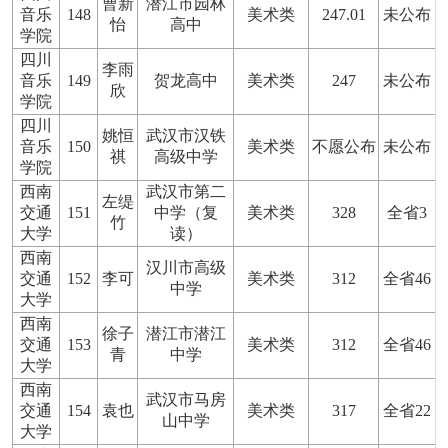
曹新
潜江市园林
音乐
148
美术类
247.01
未公布
怡
高中
学院
四川
李雨
音乐
149
贺龙高中
美术类
247
未公布
欣
学院
四川
姚恒
武汉市汉铁
音乐
150
美术类
不愿公布
未公布
祺
高级中学
学院
西南
武汉市第二
左缇
交通
151
中学（复
美术类
328
全省3
竹
大学
读）
西南
汉川市高级
交通
152
李可
美术类
312
全省46
中学
大学
西南
徐子
潜江市潜江
交通
153
美术类
312
全省46
青
中学
大学
西南
武汉市马房
交通
154
袁也
美术类
317
全省22
山中学
大学