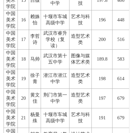
美术
15
吕薇
197.8
406
中学
技
学院
中国
赖姝
十堰市车城
艺术与科
美术
16
196
448
怡
高级中学
技
学院
中国
武汉市睿升
李哲
造型艺术
美术
17
学校（复
200
516
诗
类
学院
读）
中国
武汉市第十
图像与媒
美术
18
马帅
189.8
583
五中学
体艺术类
学院
中国
徐子
潜江市潜江
造型艺术
美术
19
198
614
青
中学
类
学院
中国
黄文
荆门市第一
造型艺术
美术
20
197
679
佳
中学
类
学院
中国
杨曼
十堰市车城
艺术与科
美术
21
191
679
殊
高级中学
技
学院
中国