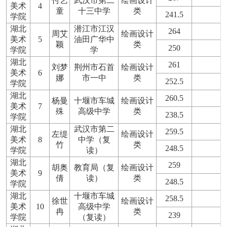
付艺
武汉市第二
绘画设计
美术
4
童
十三中学
类
241.5
学院
湖北
潜江市江汉
264
周艾
绘画设计
美术
5
油田广华中
颖
类
250
学院
学
湖北
261
刘梦
荆州市石首
绘画设计
美术
6
娜
市一中
类
252.5
学院
湖北
260.5
杨曼
十堰市车城
绘画设计
美术
7
殊
高级中学
类
238.5
学院
湖北
武汉市第二
259.5
左缇
绘画设计
美术
8
中学（复
竹
类
248.5
学院
读）
湖北
259
胡奥
教育局（复
绘画设计
美术
9
倩
读）
类
248.5
学院
湖北
十堰市车城
258.5
徐世
绘画设计
美术
10
高级中学
冉
类
239
学院
（复读）