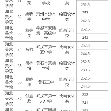
美术
31
莱
学校
类
251.5
学院
湖北
253
姚昕
荆州市沙市
绘画设计
美术
32
宇
中学
类
242.5
学院
湖北
孝感市安陆
252.5
戴婉
绘画设计
美术
33
第一高级中
灵
类
243
学院
学
湖北
252.5
武汉市第十
绘画设计
美术
34
马帅
五中学
类
244.5
学院
湖北
252.5
胡梓
黄石市慧德
绘画设计
美术
35
怡
学校
类
239.5
学院
湖北
252.5
易晓
绘画设计
美术
36
黄石三中
洋
类
244.5
学院
湖北
252
付嘉
武汉市第十
绘画设计
美术
37
欣
六中学
类
241
学院
湖北
武汉市国华
252