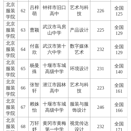
北京
吕梓
钟祥市旧口
艺术与科
全国
服装
62
226
萌
高中
技
125
学院
北京
武汉市马房
全国
服装
63
曹颖
产品设计
225
山中学
129
学院
北京
付嘉
武汉市第十
数字媒体
全国
服装
64
232
欣
六中学
艺术
129
学院
北京
杨曼
十堰市车城
全国
服装
65
环境设计
231
殊
高级中学
140
学院
北京
张智
潜江市园林
艺术与科
全国
服装
66
223
轩
高中
技
161
学院
北京
赖姝
十堰市车城
服装与服
全国
服装
67
246
怡
高级中学
饰设计
166
学院
北京
万轩
黄冈市黄梅
视觉传达
全国
服装
68
232
妤
第一中学
设计
171