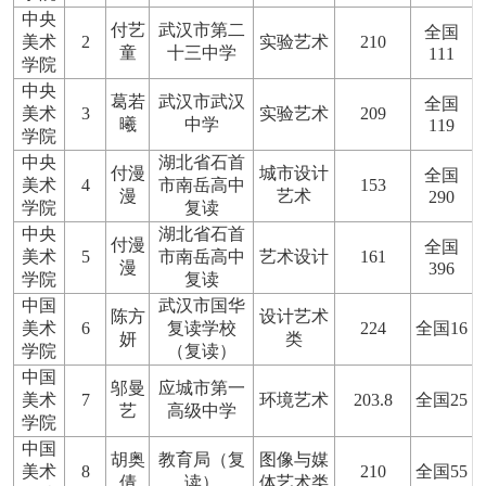
中央
付艺
武汉市第二
全国
美术
2
实验艺术
210
童
十三中学
111
学院
中央
葛若
武汉市武汉
全国
美术
3
实验艺术
209
曦
中学
119
学院
中央
湖北省石首
付漫
城市设计
全国
美术
4
市南岳高中
153
漫
艺术
290
学院
复读
中央
湖北省石首
付漫
全国
美术
5
市南岳高中
艺术设计
161
漫
396
学院
复读
中国
武汉市国华
陈方
设计艺术
美术
6
复读学校
224
全国16
妍
类
学院
（复读）
中国
邬曼
应城市第一
美术
7
环境艺术
203.8
全国25
艺
高级中学
学院
中国
胡奥
教育局（复
图像与媒
美术
8
210
全国55
倩
读）
体艺术类