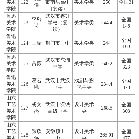
美术
122
市南岳高中
美术学类
250
全国31
漫
学院
（复读）
鲁迅
武汉市睿升
李哲
全国
美术
123
学校（复
美术学类
244.4
诗
146
学院
读）
鲁迅
全国
美术
124
王瑞
荆门市一中
美术学类
244
160
学院
鲁迅
武汉市东湖
全国
美术
125
吕薇
美术学类
240.2
中学
323
学院
鲁迅
葛若
武汉市武汉
戏剧与影
全国
美术
126
234.4
曦
中学
视学类
378
学院
山东
工艺
杨文
武汉市汉铁
设计美术
全国
127
268.5
美术
杰
高级中学
类
308
学院
山东
工艺
张欣
安徽颍上二
设计美术
全国
128
265.01
美术
远
中
类
477