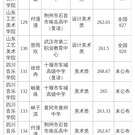
学院
山东
荆州市石首
工艺
付漫
设计美术
全国
市南岳高中
129
262.01
美术
漫
类
827
（复读）
学院
山东
武汉市第二
工艺
曾雨
设计美术
全国
职业教育中
130
261.5
美术
欣
类
929
心
学院
四川
十堰市车城
徐世
音乐
131
高级中学
美术类
268.67
未公布
冉
学院
（复读）
四川
杨曼
十堰市车城
音乐
132
美术类
265
未公布
殊
高级中学
学院
四川
林子
黄冈市黄州
音乐
133
美术类
263.33
未公布
淇
中学
学院
四川
荆州市石首
付漫
音乐
134
市南岳高中
美术类
262.67
未公布
漫