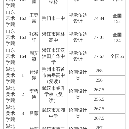
莱
学校
学院
山东
王奕
视觉传达
全国
艺术
162
荆门市一中
74.34
霖
设计
152
学院
山东
张智
潜江市园林
视觉传达
全国
艺术
163
77.01
轩
高中
设计
124
学院
山东
潜江市江汉
周艾
视觉传达
艺术
164
油田广华中
77.67
全国55
颖
设计
学院
学
湖北
荆州市石首
268
付漫
绘画设计
美术
1
市南岳高中
漫
类
256
学院
（复读）
湖北
武汉市睿升
267.5
李哲
绘画设计
美术
2
学校（复
诗
类
255.5
学院
读）
湖北
267.5
武汉市东湖
绘画设计
美术
3
吕薇
中学
类
267.5
学院
湖北
267