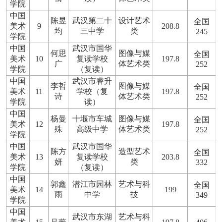
学院
中国
陈昱
武汉第二十
设计艺术
全国
美术
9
208.8
均
三中学
类
245
学院
中国
武汉市国华
何思
图像与媒
全国
美术
10
复读学校
197.8
广
体艺术类
252
学院
（复读）
中国
武汉市睿升
李哲
图像与媒
全国
美术
11
学校（复
197.8
诗
体艺术类
252
学院
读）
中国
杨曼
十堰市车城
图像与媒
全国
美术
12
197.8
殊
高级中学
体艺术类
252
学院
中国
武汉市国华
陈方
造型艺术
全国
美术
13
复读学校
203.8
妍
类
332
学院
（复读）
中国
郭鑫
潜江市园林
艺术与科
全国
美术
14
199
雨
中学
技
349
学院
中国
武汉市东湖
艺术与科