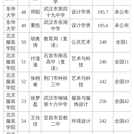
学
东华
武汉市第四
邓聪
设计学类
未公布
48
195.7
大学
十九中学
东华
武汉市东湖
董悦
设计学类
未公布
49
195.6
大学
中学
北京
胡奥
教育局（复
服装
50
公共艺术
248
全国1
倩
读）
学院
北京
石首市南岳
付漫
艺术与科
服装
51
高中（复
246
全国11
漫
技
学院
读）
北京
张栩
荆门市钟祥
艺术与科
服装
52
242
全国19
睿
三中
技
学院
北京
徐梦
武汉市钢城
服装与服
服装
53
256
全国42
盈
第十六中学
饰设计
学院
北京
王佳
宜昌市宜都
服装
54
环境设计
242
全国43
佳
二中
学院