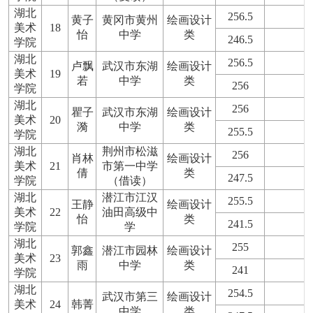
湖北
256.5
黄子
黄冈市黄州
绘画设计
美术
18
怡
中学
类
246.5
学院
湖北
256.5
卢飘
武汉市东湖
绘画设计
美术
19
若
中学
类
256
学院
湖北
256
瞿子
武汉市东湖
绘画设计
美术
20
漪
中学
类
255.5
学院
湖北
荆州市松滋
256
肖林
绘画设计
美术
21
市第一中学
倩
类
247.5
学院
（借读）
湖北
潜江市江汉
255.5
王静
绘画设计
美术
22
油田高级中
怡
类
241.5
学院
学
湖北
255
郭鑫
潜江市园林
绘画设计
美术
23
雨
中学
类
241
学院
湖北
254.5
武汉市第三
绘画设计
美术
24
韩菁
中学
类