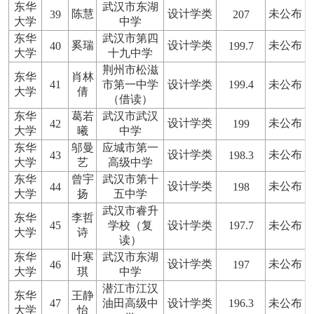
东华
武汉市东湖
陈慧
设计学类
未公布
39
207
大学
中学
东华
武汉市第四
奚瑞
设计学类
未公布
40
199.7
大学
十九中学
荆州市松滋
东华
肖林
41
市第一中学
设计学类
199.4
未公布
大学
倩
（借读）
东华
葛若
武汉市武汉
设计学类
未公布
42
199
大学
曦
中学
东华
邬曼
应城市第一
设计学类
未公布
43
198.3
大学
艺
高级中学
东华
曾宇
武汉市第十
设计学类
未公布
44
198
大学
扬
五中学
武汉市睿升
东华
李哲
45
学校（复
设计学类
197.7
未公布
大学
诗
读）
东华
叶寒
武汉市东湖
设计学类
未公布
46
197
大学
琪
中学
潜江市江汉
东华
王静
47
油田高级中
设计学类
196.3
未公布
大学
怡