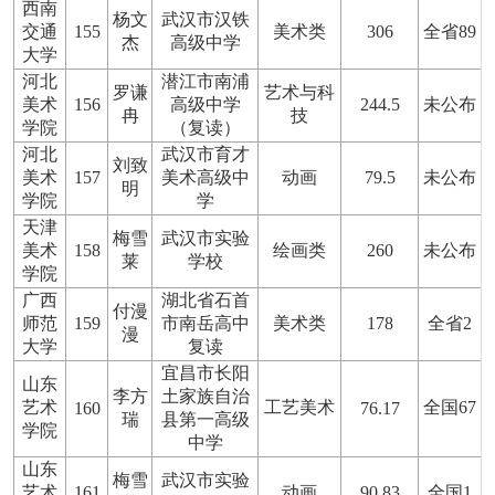
西南
杨文
武汉市汉铁
交通
155
美术类
306
全省89
杰
高级中学
大学
河北
潜江市南浦
罗谦
艺术与科
美术
156
高级中学
244.5
未公布
冉
技
学院
（复读）
河北
武汉市育才
刘致
美术
157
美术高级中
动画
79.5
未公布
明
学院
学
天津
梅雪
武汉市实验
美术
158
绘画类
260
未公布
莱
学校
学院
广西
湖北省石首
付漫
师范
159
市南岳高中
美术类
178
全省2
漫
大学
复读
宜昌市长阳
山东
李方
土家族自治
艺术
工艺美术
全国67
160
76.17
瑞
县第一高级
学院
中学
山东
梅雪
武汉市实验
艺术
161
动画
90.83
全国1