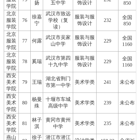
扬
五中学
饰设计
850
学院
北京
武汉市致远
徐嘉
服装与服
全国
服装
76
学校（复
232
宁
饰设计
850
学院
读）
北京
武汉市吴家
服装与服
全国
服装
77
何露
229
山中学
饰设计
1160
学院
北京
武汉市第四
服装与服
全国
服装
78
奚瑞
229
十九中学
饰设计
1160
学院
西安
湖北省荆门
美术
79
王瑞
美术学类
241
未公布
市第一中学
学院
西安
杨曼
十堰市车城
美术
80
美术学类
239
未公布
殊
高级中学
学院
西安
林子
黄冈市黄州
美术
81
美术学类
235
未公布
淇
中学
学院
燕山
徐子
潜江市潜江