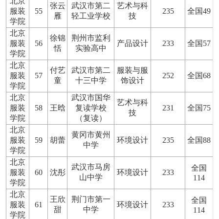
北京
张云
武汉市第二
艺术与科
服装
55
235
全国49
雁
轻工业学校
技
学院
北京
徐锦
荆州市监利
服装
56
产品设计
233
全国57
恬
实验高中
学院
北京
付艺
武汉市第二
服装与服
服装
57
252
全国68
童
十三中学
饰设计
学院
北京
武汉市国华
艺术与科
服装
58
王晗
复读学校
231
全国75
技
学院
（复读）
北京
黄冈市黄州
服装
59
胡蕾
环境设计
235
全国88
中学
学院
北京
武汉市马房
全国
服装
60
沈彤
环境设计
233
山中学
114
学院
北京
王欣
荆门市第一
全国
服装
61
环境设计
233
甜
中学
114
学院