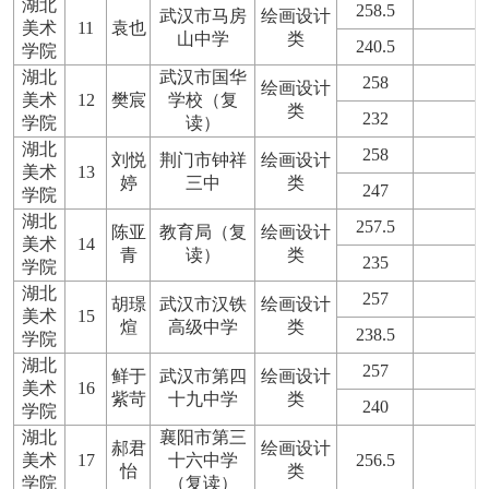
湖北
258.5
武汉市马房
绘画设计
美术
11
袁也
山中学
类
240.5
学院
湖北
武汉市国华
258
绘画设计
美术
12
樊宸
学校（复
类
232
学院
读）
湖北
258
刘悦
荆门市钟祥
绘画设计
美术
13
婷
三中
类
247
学院
湖北
257.5
陈亚
教育局（复
绘画设计
美术
14
青
读）
类
235
学院
湖北
257
胡璟
武汉市汉铁
绘画设计
美术
15
煊
高级中学
类
238.5
学院
湖北
257
鲜于
武汉市第四
绘画设计
美术
16
紫苛
十九中学
类
240
学院
湖北
襄阳市第三
郝君
绘画设计
美术
17
十六中学
256.5
怡
类
学院
（复读）