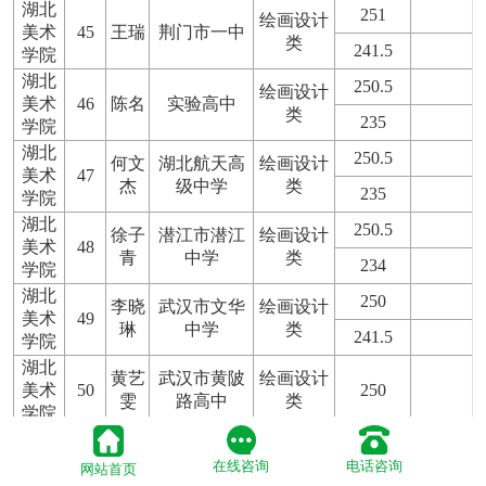
湖北
251
绘画设计
美术
45
王瑞
荆门市一中
类
241.5
学院
湖北
250.5
绘画设计
美术
46
陈名
实验高中
类
235
学院
湖北
250.5
何文
湖北航天高
绘画设计
美术
47
杰
级中学
类
235
学院
湖北
250.5
徐子
潜江市潜江
绘画设计
美术
48
青
中学
类
234
学院
湖北
250
李晓
武汉市文华
绘画设计
美术
49
琳
中学
类
241.5
学院
湖北
黄艺
武汉市黄陂
绘画设计
美术
50
250
雯
路高中
类
学院
湖北
250
吕梓
钟祥市旧口
绘画设计
美术
51
在线咨询
电话咨询
网站首页
萌
高中
类
237.5
学院