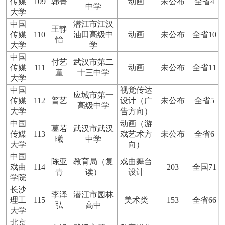
传媒
109
韩菁
动画
未公布
全省4
中学
大学
中国
潜江市江汉
王静
传媒
110
油田高级中
动画
未公布
全省10
怡
大学
学
中国
付艺
武汉市第二
传媒
111
动画
未公布
全省11
童
十三中学
大学
中国
视觉传达
应城市第一
传媒
112
普艺
设计（广
未公布
全省5
高级中学
大学
告方向）
中国
动画（游
葛若
武汉市武汉
传媒
113
戏艺术方
未公布
全省6
曦
中学
大学
向）
中国
陈亚
教育局（复
戏曲舞台
戏曲
114
203
全国71
青
读）
设计
学院
长沙
李泽
潜江市园林
理工
115
美术类
153
全省66
弘
高中
大学
北京