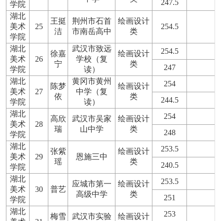
247.5
学院
湖北
王挺
荆州市石首
绘画设计
美术
25
254.5
洁
市南岳高中
类
学院
湖北
武汉市致远
254.5
徐嘉
绘画设计
美术
26
学校（复
宁
类
247
学院
读）
湖北
黄冈市黄州
254
陈梦
绘画设计
美术
27
中学（复
依
类
244.5
学院
读）
湖北
254
高欣
武汉市吴家
绘画设计
美术
28
瑞
山中学
类
248
学院
湖北
253.5
张紫
绘画设计
美术
29
恩施三中
瑶
类
240.5
学院
湖北
253.5
应城市第一
绘画设计
美术
30
普艺
高级中学
类
251
学院
湖北
253
梅雪
武汉市实验
绘画设计