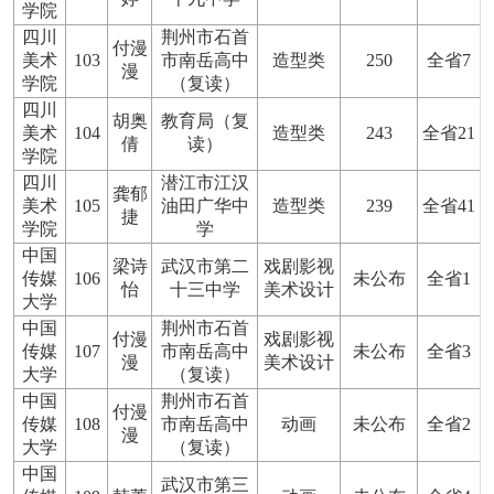
学院
四川
荆州市石首
付漫
美术
103
市南岳高中
造型类
250
全省7
漫
学院
（复读）
四川
胡奥
教育局（复
美术
104
造型类
243
全省21
倩
读）
学院
四川
潜江市江汉
龚郁
美术
105
油田广华中
造型类
239
全省41
捷
学院
学
中国
梁诗
武汉市第二
戏剧影视
传媒
106
未公布
全省1
怡
十三中学
美术设计
大学
中国
荆州市石首
付漫
戏剧影视
传媒
107
市南岳高中
未公布
全省3
漫
美术设计
大学
（复读）
中国
荆州市石首
付漫
传媒
108
市南岳高中
动画
未公布
全省2
漫
大学
（复读）
中国
武汉市第三