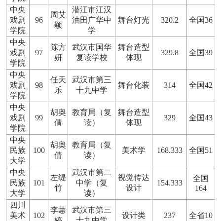
中央
潜江市江汉
周艾
戏剧
96
油田广华中
舞台灯光
320.2
全国36
颖
学院
学
中央
陈方
武汉市国华
舞台造型
戏剧
97
329.8
全国39
妍
复读学校
体现
学院
中央
任天
武汉市第三
戏剧
98
舞台化装
314
全国42
乐
十九中学
学院
中央
胡奥
教育局（复
舞台造型
戏剧
99
329
全国43
倩
读）
体现
学院
中央
胡奥
教育局（复
民族
100
美术学
168.333
全国51
倩
读）
大学
中央
武汉市第二
左缇
视觉传达
全国
民族
101
中学（复
154.333
竹
设计
164
大学
读）
四川
李蕙
武汉市第三
美术
102
设计类
237
全省10
婷
十九中学