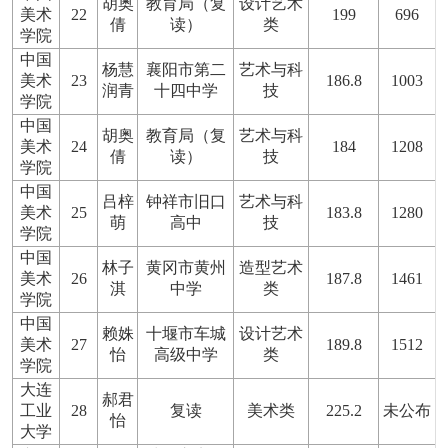
胡奥
教育局（复
设计艺术
美术
22
199
696
倩
读）
类
学院
中国
杨慧
襄阳市第二
艺术与科
美术
23
186.8
1003
润青
十四中学
技
学院
中国
胡奥
教育局（复
艺术与科
美术
24
184
1208
倩
读）
技
学院
中国
吕梓
钟祥市旧口
艺术与科
美术
25
183.8
1280
萌
高中
技
学院
中国
林子
黄冈市黄州
造型艺术
美术
26
187.8
1461
淇
中学
类
学院
中国
赖姝
十堰市车城
设计艺术
美术
27
189.8
1512
怡
高级中学
类
学院
大连
郝君
工业
28
复读
美术类
225.2
未公布
怡
大学