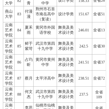
设计学类
全省26
82
158.33
大学
青
中学
荆州市石首
燕山
付漫
83
市南岳高中
设计学类
151.67
全省51
大学
漫
（复读）
云南
夏禾
黄冈市外国
舞美及美
艺术
84
246.01
全省13
雨
语学校
术设计类
学院
云南
鲜于
武汉市第四
舞美及美
艺术
85
242.5
全省30
紫苛
十九中学
术设计类
学院
云南
占玙
黄冈市黄州
舞美及美
艺术
86
241.51
全省37
昕
中学
术设计类
学院
云南
舞美及美
艺术
87
蔡月
太平洋高中
238.51
全省72
术设计类
学院
云南
何文
武汉市第四
舞美及美
全省
艺术
88
237.5
杰
十九中学
术设计类
109
学院
云南
仙桃市仙桃
李思
舞美及美
全省