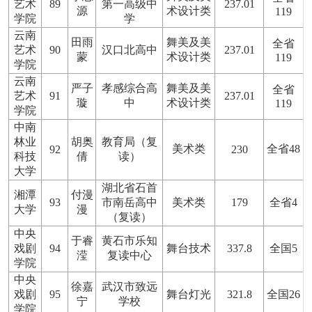
艺术
89
第一高级中
237.01
源
术设计类
119
学院
学
云南
田雨
舞美及美
全省
艺术
90
汉口北高中
237.01
蒙
术设计类
119
学院
云南
严子
孝感综合高
舞美及美
全省
艺术
91
237.01
璇
中
术设计类
119
学院
中南
林业
胡奥
教育局（复
美术类
全省48
92
230
科技
倩
读）
大学
湖北省石首
湘潭
付漫
93
市南岳高中
美术类
179
全省4
大学
漫
（复读）
中央
于睿
黄石市乐知
戏剧
94
舞台技术
337.8
全国5
滢
复读中心
学院
中央
徐嘉
武汉市致远
戏剧
95
舞台灯光
321.8
全国26
宁
学校
学院