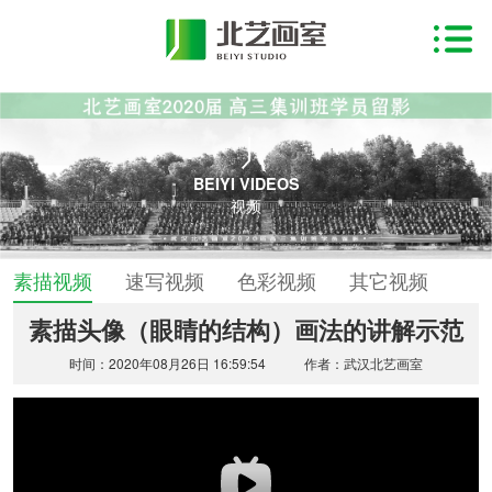
BEIYI VIDEOS
视频
素描视频
速写视频
色彩视频
其它视频
素描头像（眼睛的结构）画法的讲解示范
时间：2020年08月26日 16:59:54
作者：武汉北艺画室