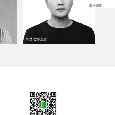
返回顶部
陈浩-教学主管