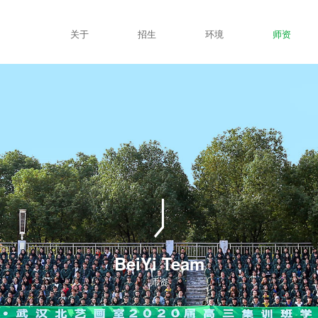
关于
招生
环境
师资
BeiYi Team
师资