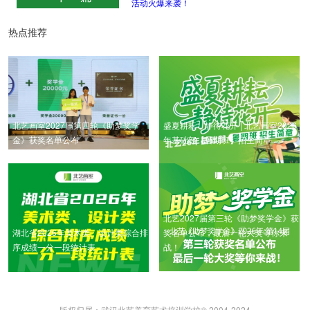
活动火爆来袭！
热点推荐
北艺画室2027届第四轮《助梦奖学
盛夏耕耘，静待花开 | 北艺画室2026
金》获奖名单公布
年基础部【暑期班】招生简章
北艺2027届第三轮《助梦奖学金》获
湖北省2026年美术类、设计类综合排
奖名单公布，最后一轮大奖等你来
序成绩一分一段统计表
战！
版权归属：武汉北艺美育艺术培训学校© 2004-2024