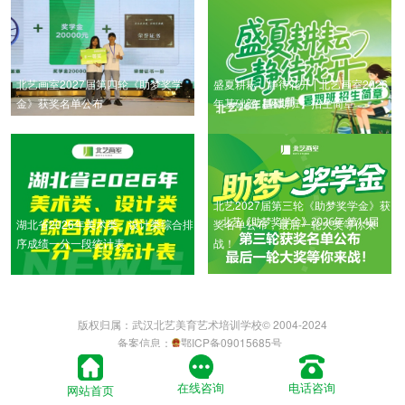
北艺画室2027届第四轮《助梦奖学
盛夏耕耘，静待花开 | 北艺画室2026
金》获奖名单公布
年基础部【暑期班】招生简章
北艺2027届第三轮《助梦奖学金》获
湖北省2026年美术类、设计类综合排
奖名单公布，最后一轮大奖等你来
序成绩一分一段统计表
战！
版权归属：武汉北艺美育艺术培训学校© 2004-2024
备案信息：
鄂ICP备09015685号
鄂公网安备 42011502000454号
本站部分内容与配图转载于网络，如有侵权请联系客服删
在线咨询
电话咨询
网站首页
除。