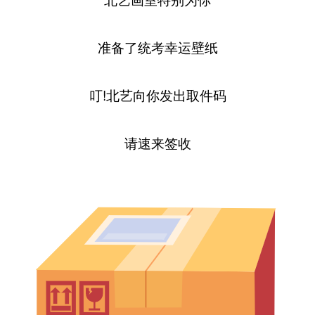
准备了统考幸运壁纸
叮!北艺向你发出取件码
请速来签收