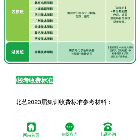
/校考收费标准
北艺2023届集训收费标准参考材料：
为响应国家政策——《国务院办公厅关于规范
校外培训机构发展的意见》(国发办【2018】80号)
在线咨询
电话咨询
网站首页