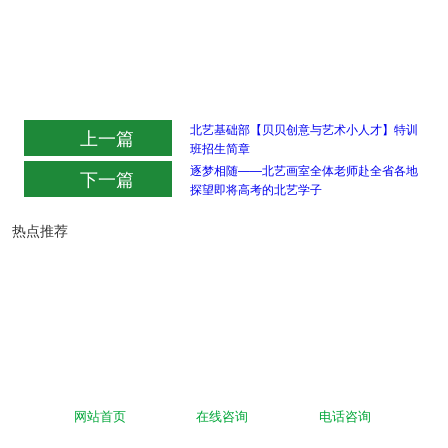
北艺基础部【贝贝创意与艺术小人才】特训
上一篇
班招生简章
逐梦相随——北艺画室全体老师赴全省各地
下一篇
探望即将高考的北艺学子
热点推荐
北艺画室2027届第四轮《助梦奖学
盛夏耕耘，静待花开 | 北艺画室2026
金》获奖名单公布
年基础部【暑期班】招生简章
网站首页
在线咨询
电话咨询