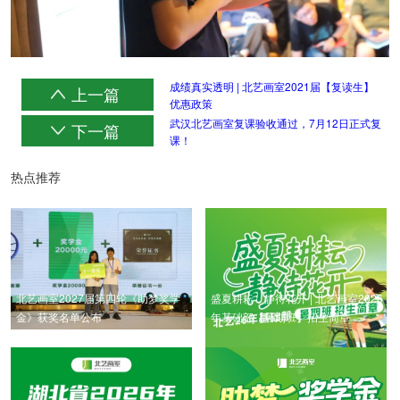
成绩真实透明 | 北艺画室2021届【复读生】
上一篇
优惠政策
武汉北艺画室复课验收通过，7月12日正式复
下一篇
课！
热点推荐
北艺画室2027届第四轮《助梦奖学
盛夏耕耘，静待花开 | 北艺画室2026
金》获奖名单公布
年基础部【暑期班】招生简章