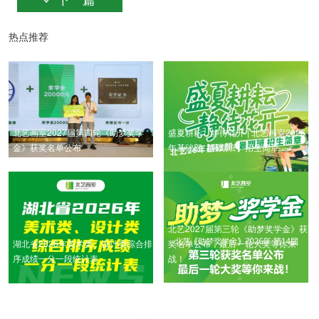
热点推荐
北艺画室2027届第四轮《助梦奖学
盛夏耕耘，静待花开 | 北艺画室2026
金》获奖名单公布
年基础部【暑期班】招生简章
北艺2027届第三轮《助梦奖学金》获
湖北省2026年美术类、设计类综合排
奖名单公布，最后一轮大奖等你来
序成绩一分一段统计表
战！