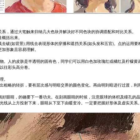
系，通过大笔触来归纳几大色块并解决好不同色块的协调搭配和对比关系。
性概括出来。
(如背景);用线去表现形体的穿播和遮挡关系(如头发和五官)。点的运用要精
更加形象且容易理解。
。人的皮肤是半透明的固有色，同学们可以用白色加玫瑰红或橘红及柠檬黄调出
以往彩头高分卷。
理。
粗略的转折，要有层次感与明暗交界的颜色变化。再由明到暗进行过渡，利用重
画好眼睛，的确要下一番功夫。在刻画眼睛的时候，注意眼球的体积及瞳孔的晶
光线从上方投射下来，眼睛从下至下由暖变冷。一定要把握好形体及虚实关系