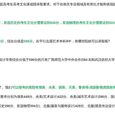
提高考生高考文化课成绩录取要求。对于在相关专业领域具有突出才能和表现
例，首选历史的考生文化分需要达到426分，首选物理的考生文化分需要达到424
0分
，综合分就是
596分
。在平行志愿艺术本科A中，有哪些院校可以录取呢?
类综合分低于596分的只有广西师范大学中外合作(584.8)和武汉纺织大学中外合
了。我们
可以报考的美院有湖美、央美、国美、天美、鲁美等;戏剧影视类院校
分别为湖美448分、央美(艺术设计)422分、央美(城市艺术设计)396分、国美(
史396分、首选物理394分)、北服(服装与服饰设计)428分、北服(视觉传达设计)