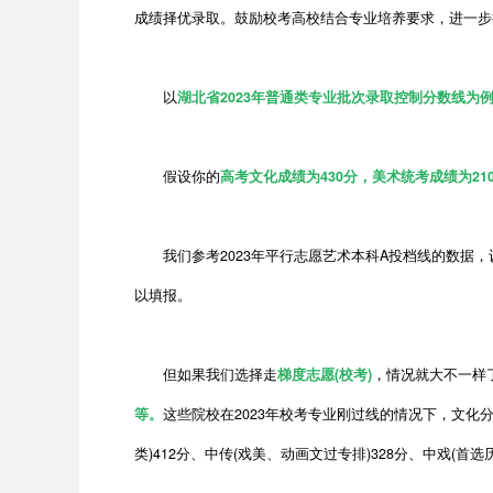
成绩择优录取。鼓励校考高校结合专业培养要求，进一步
以
湖北省2023年普通类专业批次录取控制分数线为
假设你的
高考文化成绩为430分，美术统考成绩为21
我们参考2023年平行志愿艺术本科A投档线的数据，设计学
以填报。
但如果我们选择走
梯度志愿(校考)
，情况就大不一样
等。
这些院校在2023年校考专业刚过线的情况下，文化分要求
类)412分、中传(戏美、动画文过专排)328分、中戏(首选历